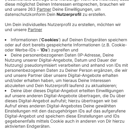
Anzeige
Brennt es irgendwo, muss die Feuerwehr anrücken und
das so schnell es geht. Das ist auch in Zeiten von
Corona nicht anders als sonst. Um sicherzugehen, dass
im Falle eines Falles genügend Feuerwehrleute
einsatzbereit sind, hat die Feuerwehr in Siegen ihren
Dienstplan umgestellt. Normalerweise sind die
Feuerwehrleute 24 Stunden im Dienst und haben dann
zwei Tage frei. Das wurde geändert. Es gibt drei
Teams, die sich nicht begegnen dürfen. Sie arbeiten
fünf Tage am Stück und schlafen auch am
Arbeitsplatz. Danach haben sie zehn Tage frei.
Während der Arbeitszeit dürfen die Feuerwehrleute
nur zu Einsätzen die Wache verlassen. Dazwischen
halten sie sich mit Sport fit, setzen die Autos in Stand
und müssen die Fahrzeuge auch immer wieder