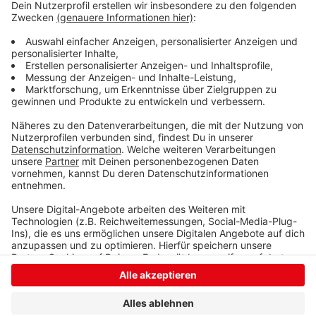
desinfizieren. Lagerkoller gebe es noch keinen, sagte
Leiter Matthias Ebertz gegenüber Radio Siegen.
Trotzdem sei die Situation nicht leicht, denn die
Feuerwehrleute sind im Dienst fünf komplette Tage
von ihren Familien getrennt. Das habe es noch nie
gegeben, so Ebertz.
Anzeige
Anzeige
Anzeige