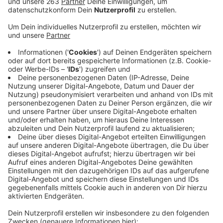
Anzeige
Die FDP in Siegen-Wittgenstein will am Wisent-
Projekt in Wittgenstein festhalten. Es sei etwa
wichtig für den Tourismus, so der Kreis-Vorsitzende
Peter Hanke gegenüber
Radio Siegen
. Die
Auswilderung der Tiere steht auf der Kippe, nachdem
der zuständige Trägerverein im September die
Verträge mit der öffentlichen Hand gekündigt und die
Wisente so nach eigener Rechtsauffassung in die
Herrenlosigkeit entlassen hatte. Die FDP fordert jetzt
in einem Antrag, dem Trägerverein die Verantwortung
für die Tiere trotzdem wieder zu übertragen – aber
ohne rechtliches Risiko. Mit dem Antrag der FDP wird
sich in rund zwei Wochen der Kreis-Umweltausschuss
befassen.