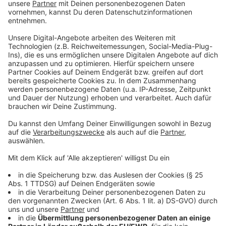
telefonieren. Sie ist aufgelöst und macht sich große
Sorgen um ihren Mann Robert, der mittlerweile in
einem Abschiebegefängnis in Büren bei Paderborn ist.
Die vierköpfige Familie soll am Donnerstag nach
Armenien abgeschoben werden. Mit dem Land, das die
beiden vor 17 Jahren verlassen haben, würde sie nichts
mehr verbinden. Die Kinder könnten die Sprache gar
nicht sprechen, sagt Mutter Marine.
Anzeige
Kritik an Kreisverwaltung, die wehrt sich
Anzeige
Von der Unterstützerseite wird auch der Vorwurf einer
Falle laut. Man habe die Familie zu einem Routine-
Termin ins Kreishaus geladen. Sie sei zum Erscheinen