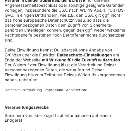
verpflichtet gewesen und dem auch nachgekommen.
Im Kreishaus klickten dann Hand- und Fußfesseln.
Der Kreis widerspricht. Es habe in der Vergangenheit
keine Situation gegeben, wo das Kreisausländeramt
gegen Recht und Gesetz verstoßen habe. Ein Sprecher
sagte uns, die Abschiebung sei bereits eingeleitet und
man könne das Verfahren jetzt nicht mehr aufhalten.
Das sei gesetzlich nicht möglich. Man habe der Familie
bereits in der Vergangenheit den Vorschlag gemacht,
freiwillig auszureisen und dann von Armenien aus via
Arbeitsvisum legal wiedereinzureisen. Landrat Andreas
Müller nutzte den aktuellen Fall gestern dazu, um
noch einmal zu betonen: Der Gesetzgeber im Bund
müsse dringend das Ausländer- und Einwanderunsrecht
reformieren.
Anzeige