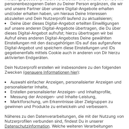
Auch NRW-Flüchtlingsminister Stamp (FDP) hat sich
auf Twitter zum Fall der Familie Muradian aus Bad
Berleburg geäußert. Er fordert eine Duldung für gut
integrierte Migranten und will den Fall prüfen. Die
Aufsicht über die Zuständige Ausländerbehörde habe
aber der Landrat, Andreas Müller (SPD). Auch in
Siegen-Wittgenstein schalten sich viele
Organisationen ein um zu helfen. Darunter die Schule
der 14-jährigen Tochter, das Bündnis "Recht zu
bleiben", die Grüne Kreistagsfraktion und viele Bürger.
Anzeige
Frau aufgelöst
Anzeige
Radio Siegen konnte gerade mit Mutter Marine