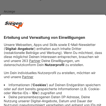
Anzeige
Der Ausschuss befasst sich mit Beschwerden von
Bürgern über Behörden.
Die Unterstützer der Familie
hatten eine solche Beschwerde eingereicht. Über sie
will das Gremium am Dienstag (5. April) beraten. Damit
könnte es der Abschiebung zuvorkommen. Sie ist für
Donnerstag (7. April) angesetzt.
Anzeige
Breite Unterstützung
Anzeige