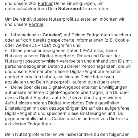
Vor fast genau einem Jahr erschütterte diese Tat
ganz Deutschland und auch über die Grenzen hinaus:
Am 11. März verschwindet die 12-jährige Luise aus
Freudenberg und wird kurz später tot in einem
nahegelegenen Wald gefunden. Es stellt sich heraus:
Luise wurde im Wald von zwei Freundinnen mit
zahlreichen Messerstichen getötet. Die beiden sollen
die Tat geplant haben. Obwohl sie minderjährig sind
und vor dem Gesetz damit nicht strafmündig, hat die
Tat für sie wohl doch juristische Konsequenzen: Wie
die Westfalenpost schreibt, verklagt Luises Familie
die Täterinnen. Sie haben Zivilklage eingereicht. Dabei
spielt das Alter der Mädchen keine Rolle. Zuständig ist
das Landgericht Koblenz. Laut WP geht es um
162.000 Euro Schmerzens- und Hinterbliebenengeld.
Ob und wann verhandelt wird, ist aber noch unklar. Die