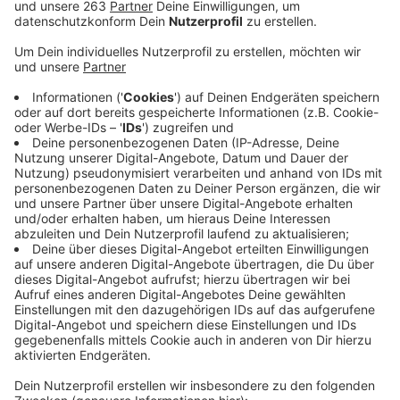
Anzeige
Er heißt Hannes, ist in diesem Jahr erst geschlüpft und
wird gerade aufgepäppelt, damit er bald wieder fliegen
kann. Auf dem Parkplatz des Bad Laaspher Rathauses
haben Mitarbeiter einen hilflosen Greifvogel gefunden.
Das Tier wurde vom Ordnungsamt vorsichtig
eingefangen und einem Falkner übergeben. Es stellte
sich heraus, dass es sich um einen jungen Baumfalken
handelt, der zu schwach zum Fliegen ist. Als Ursache
werden Parasiten vermutet. Proben müssen jetzt
zeigen, ob das tatsächlich der Fall ist. Wenn ja, kann
Hannes – wie das Tier getauft wurde – gut behandelt
werden und ist voraussichtlich in ein paar Tagen wieder
gesund. Damit könnte er schnell wieder ausgewildert
werden und mit seinen Artgenossen noch in diesem