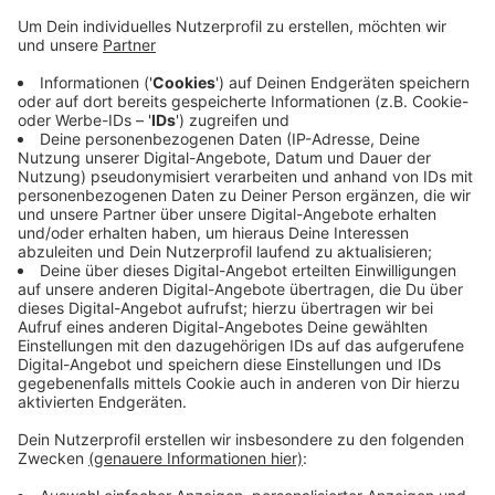
Anzeige
Von Donnerstag, 6 Uhr, bis Sonntagnachmittag, 15 Uhr,
ist die B 62 zwischen Schameder und dem Abzweig
Balde voll gesperrt. Der Landesbetrieb Straßen NRW
beseitigt Schadstellen und erneuert die Fahrbahn.
Betroffen ist der Abschnitt zwischen dem Viadukt in
Schameder bis zum neuen Kreisel Leimstruth und dann
weiter bis zum Abzweig Balde. Der Verkehr wird
umgeleitet. Straßen NRW weist darauf hin, dass das
gesamte Industriegebiet bei Schameder jederzeit
erreichbar bleibt.
Anzeige