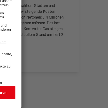
der Ampel-Koalition. Städten und
uch sie massiv steigende Kosten
 Ein Blick nach Netphen: 3,4 Millionen
sten Jahr ausgeben müssen. Das hat
geteilt. Die Kosten für Gas steigen
ürfte nach aktuellem Stand um fast 2