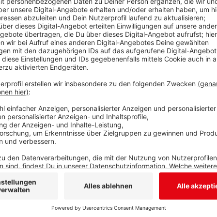
65 Milliarden Euro umfasst das 3. Entlastungspaket 
Gemeinden wird damit aber nicht geholfen. Obwohl a
schultern müssen – beispielsweise im Energiebereich.
Euro mehr für Strom und Gas wird die Stadt im näch
Kämmerer Hans-Georg Rosemann am Abend im Rat mit
demnach um 1,4 Millionen Euro, die Stromrechnung d
Millionen Euro höher ausfallen.
Anzeige