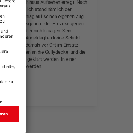
eit über NRW hinaus Aufsehen erregt. Nach
ungen. Plötzlich stand nämlich der
fen den Anschlag auf seinen eigenen Zug
leburger Amtsgericht der Prozess gegen
e er heute aber nichts sagen. Sein
en, dass den Angeklagten keine Schuld
befragt, die damals vor Ort im Einsatz
es Angeklagten an die Gullydeckel und die
bschließend geklärt werden. In einer
ter angehört werden.