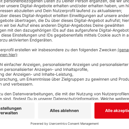
einen Anschlag hingedeutet. Der Fall hatte darum w
kurzer Zeit gab es jedoch eine Wende bei den Ermittl
Zugführer selbst unter Verdacht. Ihm wird vorgewor
vorgetäuscht zu haben. Heute ist darum am Bad Ber
den 50-jährigen losgegangen. Zu den Vorwürfen wollt
Verteidiger betonte, man wolle im Verfahren beweis
treffe. Beim heutigen Prozesstag wurden Polizisten 
waren. Es ging vor allem um die Frage wie die DNA d
Stricke gekommen ist. Das konnte heute aber nicht a
Woche geht der Prozess weiter. Dann sollen Gutach
Anzeige