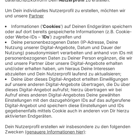
Anzeige
Mehr Gemeinschaft in der Nachbarschaft und ein
nachhaltiges Umweltbewusstsein - Das will die Stadt
Kreuztal bei den Bewohnern der Danziger Straße durch
einen Gemeinschaftsgarten bewirken. Durch einen
engagierten Bürger und das Mehrgenerationenhaus
konnten dort zwei Hochbeete aufgestellt und
bepflanzt werden. Gestern konnten die Bewohner bei
einem Picknick das erste Mal selbst Salat ernten. Mit
dem Picknick sollte das Projekt mehr Aufmerksamkeit
von den Menschen aus der Danziger Straße
bekommen. Das sagte Jenny Kolloch vom
Stadtteilbüro im Radio Siegen Interview.
Anzeige