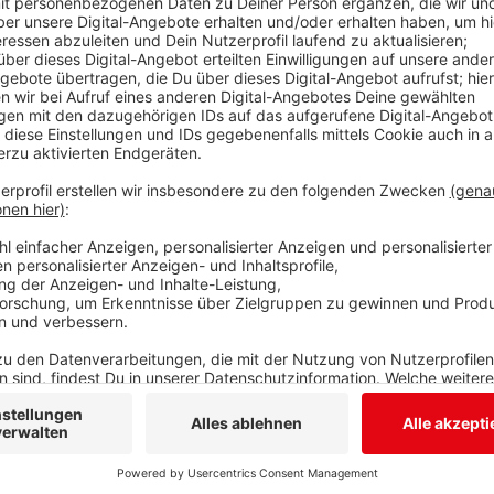
Die erste Live-Stream-Staffel aus dem Siegener LYZ
Veranstaltungen wurden insgesamt 10.000 virtuelle B
ausverkauften Vorstellungen, so die Veranstalter. Ab
Veranstaltungsreihe „der virtuelle Hut“ in die zweite
Anzeige