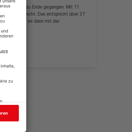
 ist gestern zu Ende gegangen. Mit 11
esucher erreicht. Das entspricht über 37
 Freitag geht es dann mit der
 Runde.