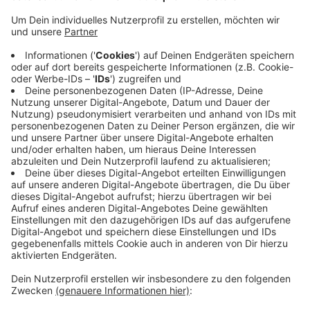
Der Verein Sportfreunde Siegen hat die Stelle des
sportlichen Leiters Jugend neu besetzt: ab dem 1.
Juli.2022 wird der Ex-Profi und ehemalige
Sportfreunde-Spieler Uwe Helmes den im Sommer
ausscheidenden Steffen Hardt ersetzen. Der 63jährige
war bereits in verschiedenen Trainerpositionen für die
Sportfreunde Siegen tätig. Helmes freut sich auf die
neue Aufgabe und möchte die erfolgreiche Arbeit von
Steffen Hardt zusammen mit der Jugendabteilung
fortsetzen. Hardt wird den Verein weiterhin
hinsichtlich Trainingsinhalten und der Umsetzung einer
einheitlichen Trainingsphilosophie unterstützen.
Anzeige