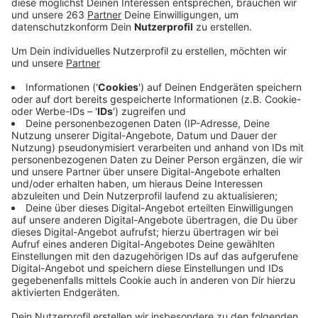
Nach zehnmonatiger Bauzeit öffnet heute um 8 Uhr
auf dem Heidenberg in Siegen das Gartencenter
Kremer seine Türen. Es ist die fünfte Niederlassung
des Familienunternehmens aus Lennestadt, das vor
120 Jahren gegründet wurde. In das neue
Gartencenter wurde nach Unternehmensangaben eine
zweistellige Millionensumme investiert.
Geschäftsführer Alexander Kremer spricht von einem
Natur-Campus mit Natur-Gartencenter, einem
Zukunftsgarten in der Mitte und einem Garten-Café.
Im Zukunftsgarten wurden rund 150 Zukunfts- und
Klimabäume gepflanzt – zum Teil sind die Bäume 16
Meter hoch. Das Angebot reicht von Kräutern und
Gemüsepflanzen über Stauden und Gehölze,
Zimmerpflanzen, Schnittblumen bis zu
Wohnaccesoires und Gartenzubehör.