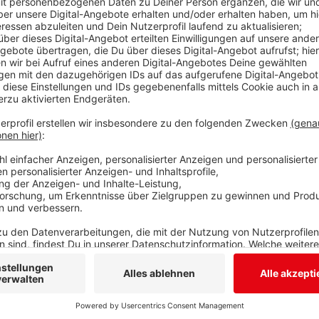
Die Zahl der Corona-Patienten in Siegen-Wittgenstei
Kreisverwaltung meldet, ist heute eine Neuinfektio
Gleichzeitig konnten aber drei Personen als genese
Kreisgesundheitsamts entlassen werden. Damit liegt d
noch bei acht. Bei einer Lehrkraft der St. Martin Gru
dass sie sich mit dem Virus infiziert haben könnte. U
Schüler der Klassen 3 und 4 gebeten, vorerst daheim 
Klassen zuletzt vor Pfingsten unterrichtet. Das Tes
Freitag vorliegen. So lange finden für die Schüler de
Betreuung statt.
Anzeige