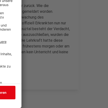
n geht weiter zurück. Wie die
n aus Netphen gemeldet worden.
n aus der Überwachung des
ie Zahl der offiziell Erkrankten nun nur
ndschule in Kreuztal besteht der Verdacht,
m jedes Risiko auszuschließen, wurden die
zu bleiben. Die Lehrkraft hatte diese
tergebnis soll frühestens morgen oder am
r beiden Klassen kein Unterricht und keine