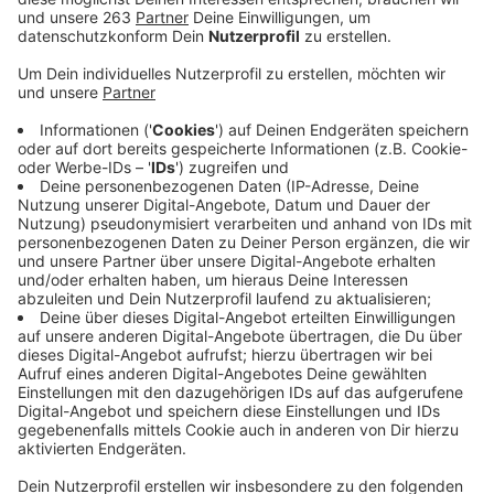
Anzeige
Viele Firmen in der Region setzen seit der Corona-
Pandemie mehr auf Home Office als vorher. Das zeigt
eine Umfrage der IHK.
Vor der Pandemie hat etwa jedes dritte Unternehmen
in Siegen-Wittgenstein und Olpe Home Office
angeboten. Mittlerweile ist es mehr als jedes zweite.
Für 43 Prozent der Firmen kommt es nicht in Frage,
dass von zu Hause gearbeitet wird. Wenig
überraschend ist zum Beispiel, dass Home Office in der
Produktion oder im Direktverkauf keine Rolle spielt.
Die größten Vorteile sind laut der Umfrage, dass das
Risiko sinkt, sich mit Corona anzustecken, dass
Mitarbeitende weniger pendeln müssen und dass sie
Familie und Beruf besser vereinbaren können.