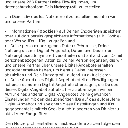
Anzeige
Enormer Andrang herrschte gestern im Siegener
Kreishaus. Das lag am Angebot von mobilen
konsularischen Diensten des türkischen
Generalkonsulats in Essen. Die meisten Besucher
waren laut Kreisverwaltung gekommen, um
beispielsweise ihren Pass zu verlängern oder eine
Adressänderung vorzunehmen. Manche Besucher
hatten aber auch ein Anliegen im Zusammenhang mit
Angehörigen in den Erdbebengebieten. Deshalb war
gestern auch das Ausländeramt des Kreises Siegen-
Wittgenstein besetzt. Auf Initiative einer Mitarbeiterin
wurden Kuchen, türkische Spezialitäten und Kaffee
zugunsten der Erdbebenopfer in der Türkei
angeboten. Die Aktion spart vielen türkischen
Staatsangehörigen, die in Siegen-Wittgenstein leben,
die Fahrt zum türkischen Generalkonsulat nach Essen.