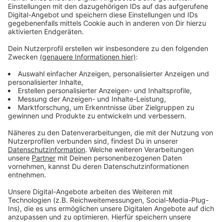
Anzeige
Vorstellen brauchen wir ihn euch nicht. Seit 2003
treibt Jürgen Bangert nun als "Elvis Eifel" seine Späße
am Telefon mit seinen Hörerinnen und Hörern im Radio.
Aber selbst seine 'Opfer' müssen am Ende mit lachen -
wenn auch nicht immer. Und weil ihr nicht genug von
ihm bekommen könnt, ist Elvis nun unter die Podcaster
gegangen. Somit steht euch Elvis rund um die Uhr zur
Verfügung. Hier bekommt Ihr außerdem den
"Directors-Cut" - die Original-Telefonate in längerer
Version. Elvis wird sich mit Kollegen und ehemaligen
"Opfern" über die Telefonate aus den letzten zwei
Jahrzehnten unterhalten. Wir erfahren auch, wie es ihm
dabei ergangen ist und wobei er selbst mal ins
Schleudern gekommen ist. Viel Spaß beim Zuhören und