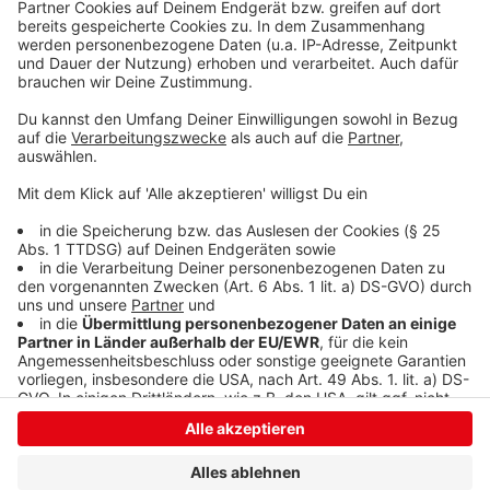
bitte nicht erschrecken, wenn dabei das Telefon
klingelt. Es muss ja nicht unbedingt Elvis Eifel dran
sein.
Anzeige
Anzeige
Anzeige
Anzeige