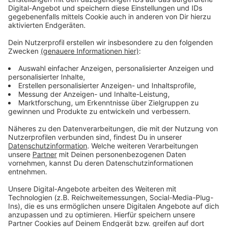
Vorstellen brauchen wir ihn euch nicht. Seit 2003
treibt Jürgen Bangert nun als "Elvis Eifel" seine Späße
am Telefon mit seinen Hörerinnen und Hörern im Radio.
Aber selbst seine 'Opfer' müssen am Ende mit lachen -
wenn auch nicht immer. Und weil ihr nicht genug von
ihm bekommen könnt, ist Elvis nun unter die Podcaster
gegangen. Somit steht euch Elvis rund um die Uhr zur
Verfügung. Hier bekommt Ihr außerdem den
"Directors-Cut" - die Original-Telefonate in längerer
Version. Elvis wird sich mit Kollegen und ehemaligen
"Opfern" über die Telefonate aus den letzten zwei
Jahrzehnten unterhalten. Wir erfahren auch, wie es ihm
dabei ergangen ist und wobei er selbst mal ins
Schleudern gekommen ist. Viel Spaß beim Zuhören und
bitte nicht erschrecken, wenn dabei das Telefon
klingelt. Es muss ja nicht unbedingt Elvis Eifel dran
sein.