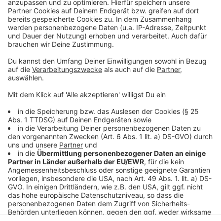
Jahrzehnten unterhalten. Wir erfahren auch, wie es ihm
dabei ergangen ist und wobei er selbst mal ins
Schleudern gekommen ist. Viel Spaß beim Zuhören und
bitte nicht erschrecken, wenn dabei das Telefon
klingelt. Es muss ja nicht unbedingt Elvis Eifel dran
sein.
Anzeige
Anzeige
Anzeige