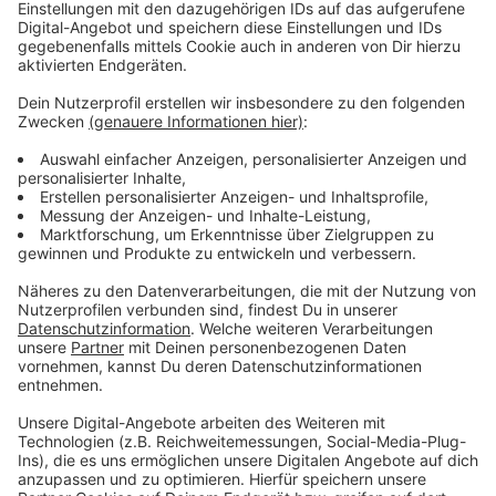
Anzeige
Vorstellen brauchen wir ihn euch nicht. Seit 2003
treibt Jürgen Bangert nun als "Elvis Eifel" seine Späße
am Telefon mit seinen Hörerinnen und Hörern im Radio.
Aber selbst seine 'Opfer' müssen am Ende mit lachen -
wenn auch nicht immer. Und weil ihr nicht genug von
ihm bekommen könnt, ist Elvis nun unter die Podcaster
gegangen. Somit steht euch Elvis rund um die Uhr zur
Verfügung. Hier bekommt Ihr außerdem den
"Directors-Cut" - die Original-Telefonate in längerer
Version. Elvis wird sich mit Kollegen und ehemaligen
"Opfern" über die Telefonate aus den letzten zwei
Jahrzehnten unterhalten. Wir erfahren auch, wie es ihm
dabei ergangen ist und wobei er selbst mal ins
Schleudern gekommen ist. Viel Spaß beim Zuhören und
bitte nicht erschrecken, wenn dabei das Telefon