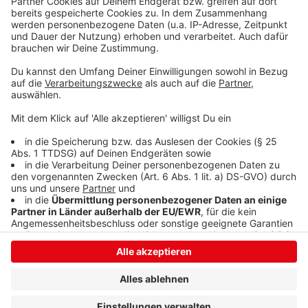
klingelt. Es muss ja nicht unbedingt Elvis Eifel dran
sein.
Anzeige
Anzeige
Anzeige
Anzeige
Anzeige