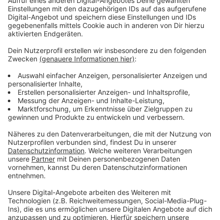
Anzeige
Anzeige
Vorstellen brauchen wir ihn euch nicht. Seit 2003
treibt Jürgen Bangert nun als "Elvis Eifel" seine Späße
am Telefon mit seinen Hörerinnen und Hörern im Radio.
Aber selbst seine 'Opfer' müssen am Ende mit lachen -
wenn auch nicht immer. Und weil ihr nicht genug von
ihm bekommen könnt, ist Elvis nun unter die Podcaster
gegangen. Somit steht euch Elvis rund um die Uhr zur
Verfügung. Hier bekommt Ihr außerdem den
"Directors-Cut" - die Original-Telefonate in längerer
Version. Elvis wird sich mit Kollegen und ehemaligen
"Opfern" über die Telefonate aus den letzten zwei
Jahrzehnten unterhalten. Wir erfahren auch, wie es ihm
dabei ergangen ist und wobei er selbst mal ins