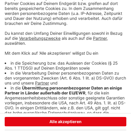
Schleudern gekommen ist. Viel Spaß beim Zuhören und
bitte nicht erschrecken, wenn dabei das Telefon
klingelt. Es muss ja nicht unbedingt Elvis Eifel dran
sein.
Anzeige
Anzeige
Anzeige
Anzeige