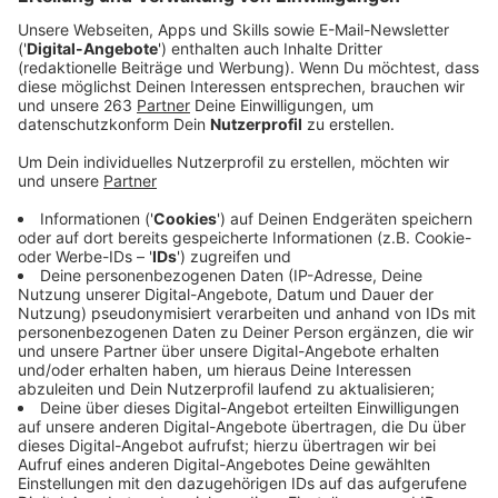
Anzeige
Der legendäre Elton John veröffentlichte im Sommer
gemeinsam mit der Pop-Ikone Britney Spears die
Single "Hold Me Closer". Der Track enthält – wie sein
letzter Release mit Dua Lipa - wieder Elemente
bereits veröffentlichter Songs. Diesmal aus den
Klassikern "Tiny Dancer", "Breaking My Heart" und "The
One". Britney Spears, ebenfalls seit knapp zwei
Jahrzenten nicht aus der Pop-Welt wegzudenken,
zeigt sich bei der Single von ihrer bekannten und von
allen geliebten Seite wieder und ergänzt sich mit Elton
auf dieser hitverdächtigen Pop-Nummer, die ihr euch
nun bei uns anhören könnt.
Anzeige