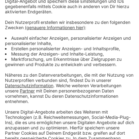
Wir benötigen Ihre
Zustimmung, um den YouTube
Video-Service zu laden!
Wir verwenden einen Service eines
Drittanbieters, um Videoinhalte
einzubetten. Dieser Service kann
Daten zu Ihren Aktivitäten
sammeln. Bitte lesen Sie die
Details durch und stimmen Sie der
Nutzung des Service zu, um dieses
Video anzusehen.
Mehr Informationen
Nach "Cold Heart" hat Elton John die nächste Single
veröffentlicht, die Potenzial für einen weiteren Mega-
Akzeptieren
Hit hat. "Hold Me Closer" zusammen mit Britney
powered by
Usercentrics Consent