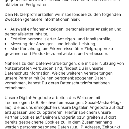
Wir benötigen Ihre
Zustimmung, um den YouTube
Video-Service zu laden!
Wir verwenden einen Service eines
Drittanbieters, um Videoinhalte
einzubetten. Dieser Service kann
Daten zu Ihren Aktivitäten
sammeln. Bitte lesen Sie die
Details durch und stimmen Sie der
Nutzung des Service zu, um dieses
Video anzusehen.
Mehr Informationen
Die neue Single "Like A Saviour" von Ellie Golding.
Akzeptieren
Anzeige
powered by
Usercentrics Consent
Management Platform