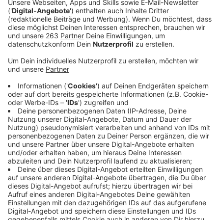
Anzeige
Ellie Goulding gibt einen weiteren Einblick in ihr neues
Album
“Higher Than Heaven“: Mit ihrer neuen Single
“Like A Saviour“ liefert sie einen Popsong, wie man es
von ihr kennt. Angetrieben von einer Basslinie, die auf
80er-Jahre-Synthies trifft, singt Goulding über eine
Person, die in ihr Leben getanzt ist, während sie sich
von einer dunklen Zeit ihres Lebens erholt. Das
spiegelt sich auch im Musikvideo wider: Dort sind die
Sängerin und einige Tänzer und Tänzerinnen in der
Wüste gestrandet und kämpfen tanzend gegen die
Landschaft an.
Anzeige