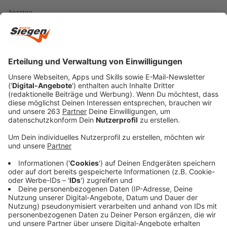
Anzeige
Die Polizei sucht nun nach Zeugen, die Verdächtiges
beobachtet haben.
Anzeige
Geld gesucht
Anzeige
In der Nacht von Samstag (30.05.) auf Sonntag
(31.05.) verschafften sich Unbekannte gewaltsam
Zutritt zum Restaurant auf dem Kindelsberg.
Zwischen 01:30 Uhr und 07:10 Uhr drangen sie laut
Polizei in das Gebäude in Kreuztal-Littfeld ein.
Die