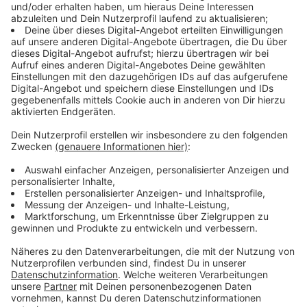
Täter durchwühlten im Inneren gezielt Schränke und
Schubladen auf der Suche nach Wertsachen.
Anzeige
Vandalismus-Schäden
Anzeige
Die Beute der Einbrecher fiel vergleichsweise gering
aus, da sie lediglich Wechselgeld aus einer
Kellnergeldbörse stahlen. Allerdings hinterließen die
Täter eine Spur der Verwüstung in den Gasträumen.
Sie verstopften absichtlich Abflüsse und drehten
Wasserhähne auf, was zu massiven Wasserschäden
führte.
Anzeige