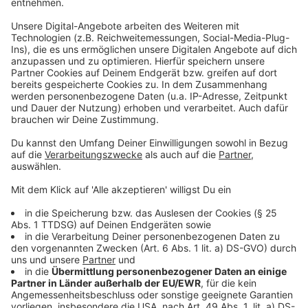
Ermittlungen laufen
Anzeige
Die Polizei schätzt den entstandenen Gesamtschaden
auf etwa 10.000 Euro. Die Kriminalpolizei hat die
Ermittlungen aufgenommen und sicherte Spuren vor
Ort. Zeugen, die Hinweise zu dem Vorfall geben
können, werden gebeten, sich bei der Polizei in Siegen
zu melden.
Anzeige
"Es gibt nichts zu holen"
Anzeige