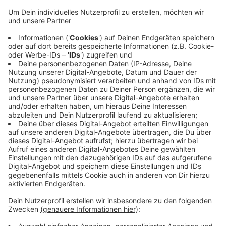
Frank, der gebürtig aus Weidenau stammt, ist zum
korrespondierenden Mitglied der Nordrhein-
Westfälischen Akademie der Wissenschaften gewählt
worden. Die Urkundenverleihung findet Mitte Mai in
Düsseldorf statt. Frank ist an der Columbia University
in New York tätig und Ehrendoktor der Universität
Siegen. Insgesamt hat die Akademie derzeit etwa 230
ordentliche und 140 korrespondierende Mitglieder. Alle
Mitglieder werden auf Lebenszeit gewählt.
Voraussetzung ist, dass sie sich durch
wissenschaftliche Leistungen ausgezeichnet haben.
Anzeige