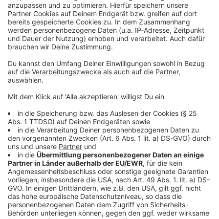
herzlich eingeladen, entlang der Strecke ihre Stände
mit Getränken, Imbiss, Livemusik, Kinderbelustigungen,
Verlosungen, uvm. aufzubauen, um sich damit ihre
Vereinskasse nach zwei verloren gegangenen Jahren
wieder etwas aufzubessern. Die Anmeldung der
Stände erfolgt über die zuständigen, regionalen
Ordnungsbehörden.
Anzeige
Anzeige