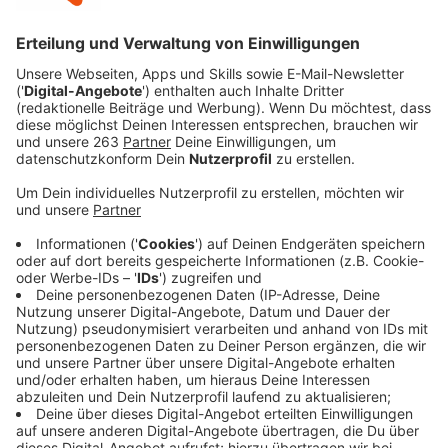
Anzeige
Es gibt „grünes Licht“: Am 3. Juli wird das Siegtal von
Siegburg bis Siegen nach zwei Jahren Pause wieder
für den gesamten Autoverkehr gesperrt. Bei „Siegtal
pur“ kann dann von 9:00 bis 18:00 Uhr wieder auf über
100 km Bundes- und Landstraßen autofrei geradelt
werden. In dieser Zeit steht die Strecke ausschließlich
Radfahrern, Inlineskatern, Joggern und Fußgängern zur
Verfügung. Veranstalter sind der Rhein-Sieg-Kreis, der
Landkreis Altenkirchen und der Kreis Siegen-
Wittgenstein mit ihren Kommunen entlang der Sieg.
Die Strecke wird in diesem Jahr etwas verkürzt, sie
wird bereits in Siegen enden bzw. starten – und zwar
an der Auf- und Abfahrt Sieghütte, so der aktuelle
Planungsstand. Die HTS mit den attraktiven Tunneln
wird also auch in diesem Jahr Bestandteil der Strecke
sein.