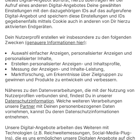
Anzeige
Zusätzliche Züge für Radfahrende
Anzeige
An den RE-Haltepunkten der Bahnhöfe werden neben
den planmäßigen Zügen im Taktverkehr wieder
zusätzliche Sonderzüge der Bahn mit speziellen
Fahrradwagen zur Verfügung stehen. Auf der
Siegstrecke werden neben den Regelzügen zwei
Sonderzüge im Takt verkehren. Auch die S-Bahn (S12)
Köln-Au wird für diesen Tag bis Wissen verlängert und
bietet zusätzliche Transfermöglichkeiten. Die genauen
Pläne liegen derzeit noch nicht vor. In den
Verwaltungen laufen die Arbeiten auf
Hochtouren. Vereine und Gastronomen sind wieder