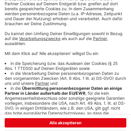
mehrfach unter Beweis. Unter anderem fand er
versteckte Drogen unter einem geparkten PKW sowie
in Büschen in den Parkanlagen. Die Betäubungsmittel
wurden sichergestellt. In einem Fall wurde eine
größere Bargeldmenge, die aus Btm-Geschäften
stammen dürfte, im Rahmen der sogenannten
Gewinnabschöpfung sichergestellt.
Anzeige
Anzeige
Anzeige