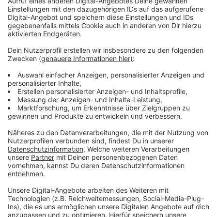
Drogen unter Fahrzeug und in Büschen
versteckt
Anzeige
Gerade in den Parkanlagen wurden dabei an beiden
Einsatztagen mehrere Verstöße gegen das BtmG und
das Arzneimittelgesetz geahndet. Hinzu kamen eine
Strafanzeige wegen Beleidigung, eine Anzeige wegen
eines Verstoßes gegen das Jugendschutzgesetz
sowie fünf sonstige Ordnungswidrigkeitenanzeigen.
Zudem wurden an beiden Tagen zahlreiche
Platzverweise ausgesprochen, eine Person wurde
durch die Bundespolizei in Gewahrsam genommen. Bei
den Kontrollen der Parkanlagen und Umgebung
unterstützte zudem Odin, der Rauschgiftspürhund der
Kreispolizeibehörde. Er stellte sein feines Näschen