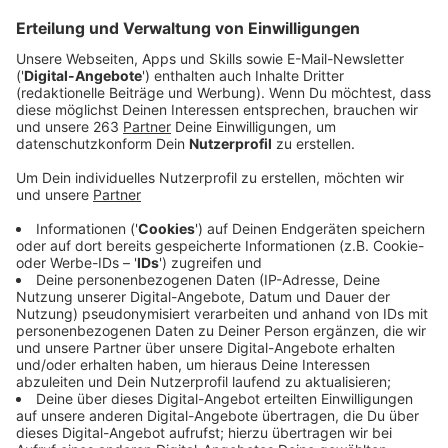
Anzeige
Kreispolizeibehörde, Ordnungsamt der Stadt Siegen
sowie die Bundespolizei gehen jetzt wieder
gemeinsam in der Siegener Innenstadt auf Streife. Das
soll das Sicherheitsgefühl der Bevölkerung in den
Abend- und Nachtstunden am Wochenende
verbessern. Außerdem soll dadurch die Kriminalität
bekämpft werden – vor allem Verstöße gegen das
Betäubungsmittelgesetz (BtmG) sowie Eigentums-
und Körperverletzungsdelikte. Zum Auftakt am Freitag
und Samstag waren die drei Behörden mit verstärkten
Kräften im Einsatz. Neben Streifen im Bereich der
Kneipen wurden auch die Parkanlagen und Grünflächen
im gesamten Innenstadtbereich sowie der Bereich um
den Siegener Hauptbahnhof intensiv kontrolliert.
Anzeige