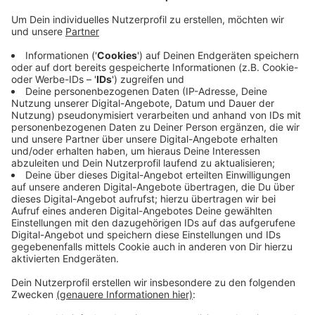
Nach dem Tod des Tatverdächtigen im Fall des
Dreifachmordes von Weitefeld im Westerwald stellt
die Staatsanwaltschaft Koblenz das
Ermittlungsverfahren ein. Sie verweist auf die
“erdrückende Beweislage”. Sie lasse eindeutig auf den
seit Monaten Gesuchten als Täter schließen. Durch
den Tod des einzig möglichen Beschuldigten finde das
Ermittlungsverfahren sein Ende. Ein Bürger hatte die
tote Person am Dienstagnachmittag rund einen
Kilometer von Weitefeld entfernt gefunden. Am 6.
April war in dem Ort eine dreiköpfige Familie brutal
getötet worden.
Anzeige