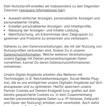
Eine WM im Advent - oder anders gesagt: Morgens ein
Türchen aufmachen und später ein Törchen
draufmachen. Die WM in Katar ist die absurdeste aller
Zeiten und es fährt auch gefühlt nur hin, wer unbedingt
hinfahren muss. Einige unserer größten WM- und
Fußball-Helden gucken sich das Ganze mit uns aus der
Ferne an und haben eine eigene Chatgruppe
gegründet. Sie trägt den Namen "Drei Ecken, ein Elfer".
Jogi Löw, Lothar Matthäus, Mario Basler, Oliver Kahn
und viele mehr geben täglich ihren Senf zur WM.
Anzeige
Anzeige