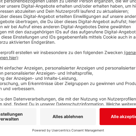
soll in den Ortseilen Hohenhain und Plittershagen ei
Dorfgemeinschaftshaus für 290 000 Euro erweitert we
Neugestaltung des Umfelds beim Dorfgemeinschaft
Anzeige