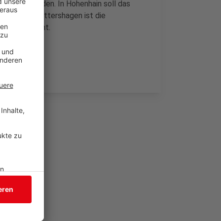
ngesetzt werden. In Hohenhain soll das
rden. In Plittershagen ist die
shaus geplant.