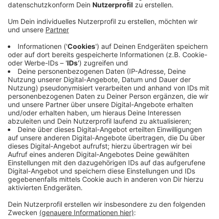
ist das Ziel eines neuen Verbundes von zwölf
Universitäten und Fachhochschulen in NRW. Die
Leitung des Konsortiums übernimmt die Uni-Siegen
gemeinsam mit der Fachhochschule Aachen.
eitere
Partner sind: Fachhochschule Bielefeld, Hochschule
Bonn-Rhein-Sieg, Universität Duisburg-Essen,
FernUniversität in Hagen, Hochschule für Musik und
Tanz Köln, Technische Hochschule Köln,
Fachhochschule Münster, Hochschule Niederrhein,
Technische Hochschule Ostwestfalen-Lippe und
Bergische Universität Wuppertal.
Das Projekt ist auf
vier Jahre angelegt und wird vom Land mit 3,5
Millionen Euro gefördert.
„Im zurückliegenden ‚Corona-
Semester‘ haben wir alle erlebt, welche Bedeutung
digitale Formate für die Hochschullehre haben“, sagt
Prof. Dr. Michael Bongardt von der Universität Siegen,
Leiter des Konsortiums.
Anzeige