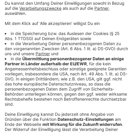
Infektionsschutzes bleiben von der Notbremse
unberührt. Gottesdienste sind von ihr ebenfalls nicht
erfasst.
Anzeige
VERORDNUNGEN DES BUNDES
Anzeige
Der Bund soll zudem bei einer Inzidenz von über 100
über eigene Verordnungen Vorkehrungen zum
Infektionsschutz erlassen können, was normalerweise
Ländersache ist. Darin kann der bekannte Katalog an
Corona-Vorschriften enthalten sein, von
Quarantäneregelungen über die Maskenpflicht bis hin
zur Schließung bestimmter Einrichtungen. Aber auch
Erleichterungen wären möglich, insbesondere für