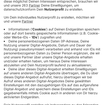
Übernachtungsmöglichkeiten ist untersagt.
Anzeige
Unabhängig von der Notbremse gilt
Folgendes:
Anzeige
SCHULEN
Anzeige
Schülerinnen und Schüler sowie Lehrer müssen im
Präsenzunterricht zweimal pro Woche getestet
werden. Darüber hinaus gilt hier eine eigene
Notbremse: Überschreitet die 7-Tage-Inzidenz an drei