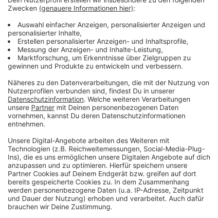
aufeinanderfolgenden Tagen den Schwellenwert von
200, so wird ab dem übernächsten Tag der
Präsenzunterricht in Schulen, Berufsschulen,
Hochschulen, Einrichtungen der Erwachsenenbildung
und ähnlichen Einrichtungen verboten. Ausnahmen für
Abschlussklassen und Förderschulen sind möglich.
Diese Bremse gilt auch für Kitas, die Länder können
aber Notbetreuung ermöglichen. Die Schulbremse tritt
außer Kraft, wenn die 7-Tage-Inzidenz an fünf
aufeinander folgenden Tagen unter 200 liegt.
Anzeige
WEITERGEHENDE REGELUNGEN
Anzeige
Weiterreichende Gebote und Verbote des