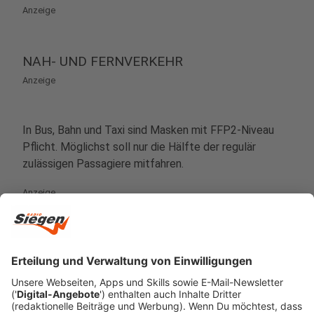
Anzeige
NAH- UND FERNVERKEHR
Anzeige
In Bus, Bahn und Taxi sind Masken mit FFP2-Niveau
Pflicht. Möglichst soll nur die Hälfte der regulär
zulässigen Passagiere mitfahren.
Anzeige
TOURISMUS
Anzeige
Die Vermietung touristischer