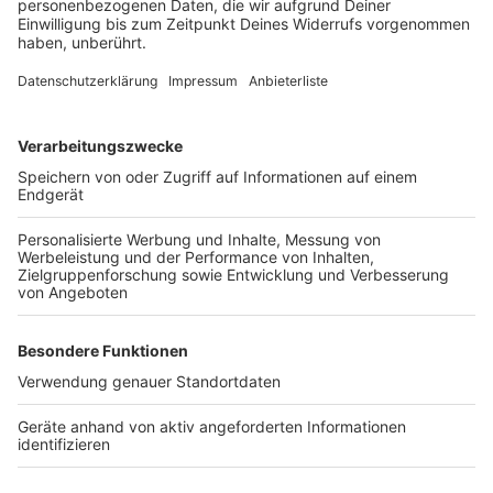
Menschen, die als immun gelten oder einen negativen
Test vorweisen können. Bundestag und Bundesrat
müssen diesen Verordnungen zustimmen - beim
Bundestag ist das der Fall, wenn er seine Zustimmung
nicht binnen sieben Tagen ausdrücklich verweigert hat.
Anzeige
DAUER DER REGELUNGEN
Anzeige
Sowohl die Bundes-Notbremse als auch die
Möglichkeit zu Bundes-Verordnungen gelten nur,
solange in Deutschland eine epidemische Lage von
nationaler Tragweite als festgestellt gilt. Derzeit ist
das der Fall, allerdings muss der Bundestag dies alle
drei Monate bekräftigen