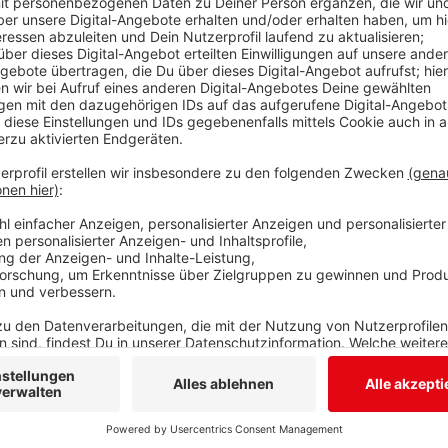
Anzeige
Seit dem ersten März gibt es am Diakonie-Klinikum 
Südwestfalen
. Pro Jahr können hier rund 500 Patien
Kilometern operiert werden. Ein Großteil der Patient
Schlüsselloch-Operation behandelt. Dabei sind nur n
Zentimetern in die Haut nötig. Geleitet wird das neue
Sie ist zertifizierte Operateurin der
Deutschen Gesells
Ellenbogenchirurgie
(DVSE), hat viele Hospitationen 
hält auch international Vorträge zum Thema Schulter
Arbeit im Operationssaal.
Anzeige