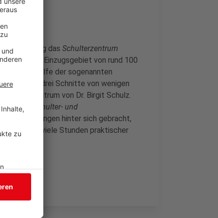
in Freudenberg das
Schulterzentrum
ten aus einem Einzugsgebiet von rund 100
en wird mit Hilfe der sogenannten
och zwei bis drei Schnitte von wenigen
 Schulterzentrum von Dr. Birgit Schulz.
chaft für Schulter- und
und Fortbildungen hinter sich gebracht,
 und leistet viele Stunden praktischer