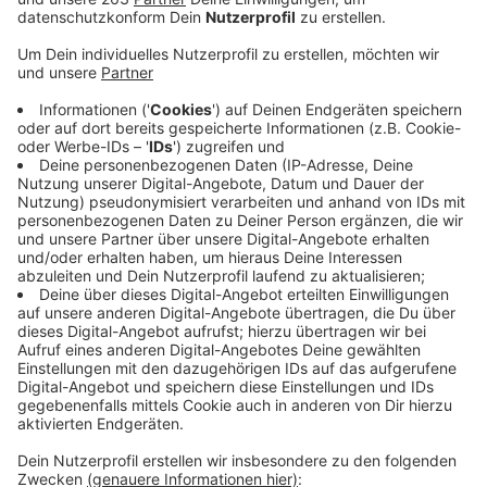
Siegener „Lÿz“: per Livestream. Am heutigen
Ostersonntag gibt es gleich zwei Acts, die über
www.der-virtuelle-hut.de
auf Smartphone, Tablet oder
Smart-TV angesehen werden können. Um 15 Uhr ist
das "Kinderprogramm 6" mit Oliver Steller ein
spannender und spaßiger Netflix-Ersatz für Kinder ab 4
Jahren. Wenn Oliver Steller mit seiner Gitarre Frieda
spielt, singt, rappt, zaubert und Quatsch macht, leben
Gedichte auf und zeigen, was sie können! Ab 20:15 Uhr
wird es ebenfalls höchst unterhaltsam und spaßig -
dann für Erwachsene. Denn Oliver Stellers
Interpretationen von Texten des Satirikers Robert
Gernhardt unter dem Titel „hell & schnell“ richten sich
deutlich an Menschen über 18 Jahre. www.der-
virtuelle-hut.de ist eine Benefizaktion, um heimische
Künstler in der Zeit der Corona-Pandemie zu
unterstützen. Auf der Seite gibt es deshalb auch einen
Spendenbutton.