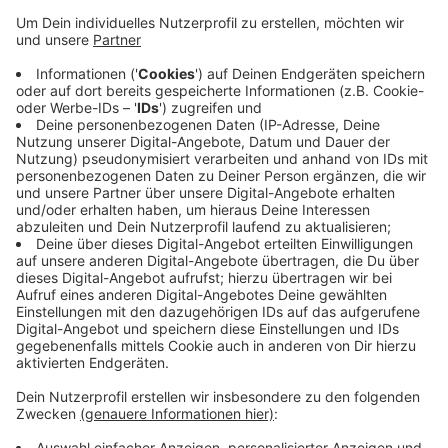
Der März 2020 war in Siegen überdurchschnittlich
warm und sonnenreich. In der ersten Monatshälfte gab
es viel Regen, danach überwiegten Sonne und oft
kalte Nächte. Das ergaben Messungen der
Wetterstation der Realschule am oberen Schloss. Im
Durchschnitt gab es im März 5,6 Grad, der wärmste
Tag war der 16. März mit 17,7 Grad. Die niedrigsten
Temperaturen gab es am Ende des Monats. Der
kälteste Tag war der 30. März mit durchschnittlich 1,9
Grad.
Anzeige