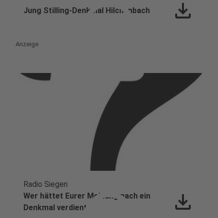
play_circle
download
Jung Stilling-Denkmal Hilchenbach
Anzeige
Radio Siegen
download
Wer hättet Eurer Meinung nach ein
Denkmal verdient?