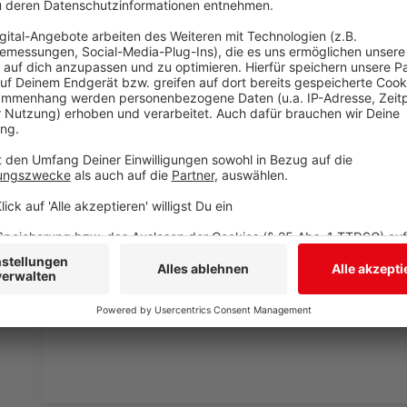
werden soll. Trotzdem ist vielfach von fünf Jahren d
Anzeige
Bauzeit zu lang für Anwohner
Anzeige
Der ursprüngliche Plan der Organisatoren, über einen 
der Polizei verboten worden. Der Straßenverkehr da
werden durch die Demonstration. Die Menschen solle
LKW und PKW nicht ausgebremst werden. Gestern hat
schon mal Kontrollen durchgeführt und damit Stärke
Anzeige