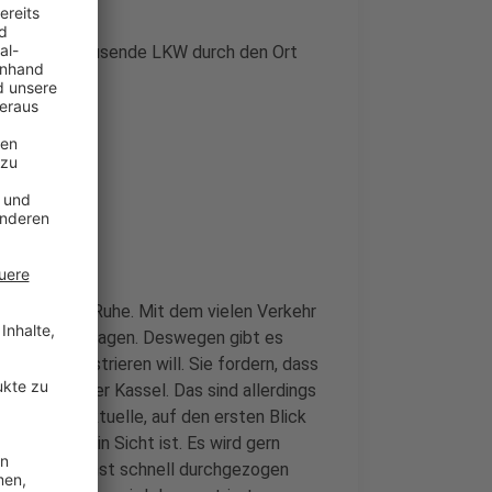
zt fahren tausende LKW durch den Ort
r gewohnten Ruhe. Mit dem vielen Verkehr
den Lärm ertragen. Deswegen gibt es
. Mai demonstrieren will. Sie fordern, dass
ber Köln oder Kassel. Das sind allerdings
 ist die aktuelle, auf den ersten Blick
l kein Ende in Sicht ist. Es wird gern
ücke möglichst schnell durchgezogen