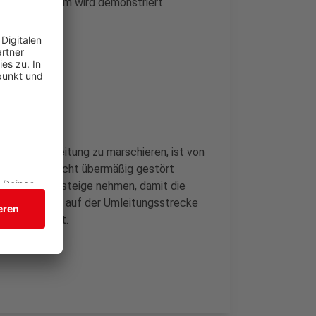
ie Rede. Darum wird demonstriert.
Teil der Umleitung zu marschieren, ist von
rf demnach nicht übermäßig gestört
n die Bürgersteige nehmen, damit die
 die Polizei auf der Umleitungsstrecke
 demonstriert.