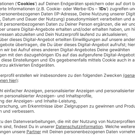
Dann wurde die Rahmede-Talbrücke gesperrt und jet
und unzählbar viele PKW.
Anzeige
Den Bürgern stinkt es!
Anzeige
Neben den vielen Abgasen ist es auch vorbei mit de
müssen die Anwohner seit fünf Monaten eben auch 
jetzt eine Bürgerinitiative, die am Donnerstag, den 12
der Verkehr auf der A45 großräumig umgeleitet wird ü
enorme Umwege. Aber für die Menschen in Lüdenscheid
einfachste Lösung natürlich nervtötend, vor allem, wei
davon gesprochen, dass der Neubau der kaputten Br