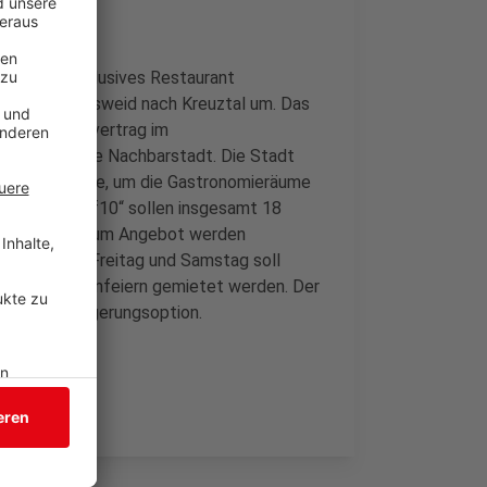
nhof“ ein inklusives Restaurant
nf10“ von Geisweid nach Kreuztal um. Das
n. Der Mietvertrag im
 Umzug in die Nachbarstadt. Die Stadt
stellige Summe, um die Gastronomieräume
rant Bar fünf10“ sollen insgesamt 18
erung sein. Zum Angebot werden
t gehören. Freitag und Samstag soll
te oder Firmenfeiern gemietet werden. Der
 – mit Verlängerungsoption.