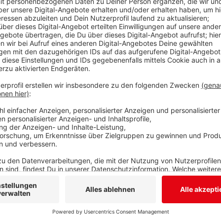
Anzeige
Anfang nächsten Jahres soll im Kreuztaler „Kulturbah
aufmachen. Die Arbeiterwohlfahrt zieht mit dem „fü
haben AWO und Stadt Kreuztal heute bekanntgegebe
Technologiezentrum in Geisweid endet – deshalb der
Kreuztal investiert als Gebäudebesitzer eine sechs
auf Vordermann zu bringen. Im neuen Betrieb „Restau
Leute arbeiten – neun werden Menschen mit Behind
ausgiebiges Frühstück und kalt-warmes Mittagsbüffe
auch abends geöffnet sein. Das Lokal kann für priva
Pachtvertrag in Kreuuztal läuft zunächst fünf Jahre
Anzeige