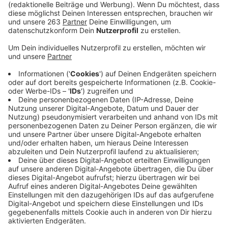
Anzeige
David Beckham: früher
Unterwäschewerbung - heute Einstecktuch
Anzeige
David Beckham wird 51. Kein Wunder, dass der nur
noch in Tweetjackets rumläuft. Wahrscheinlich guckt
der auch mitm Kissen bei sich ausm Fenster und
schreibt Falschparker in seiner Siedlung auf.
Anzeige