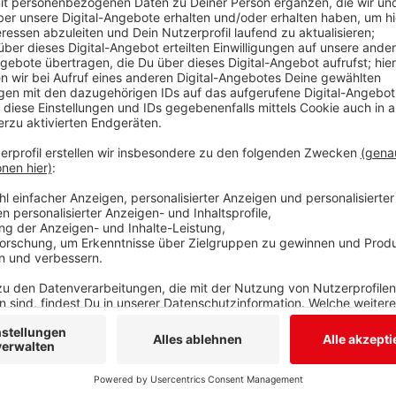
Radio Siegen
Corona-Song von "Klampfe" v
Anzeige