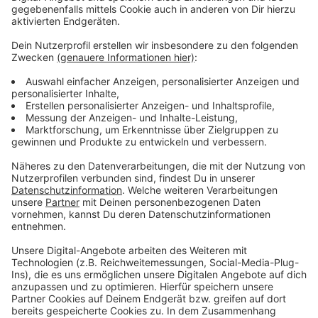
Anzeige
Wir benötigen Ihre
Zustimmung, um den YouTube
Video-Service zu laden!
Wir verwenden einen Service eines
Drittanbieters, um Videoinhalte
einzubetten. Dieser Service kann
Daten zu Ihren Aktivitäten
sammeln. Bitte lesen Sie die
Details durch und stimmen Sie der
Nutzung des Service zu, um dieses
Video anzusehen.
Mehr Informationen
Werbevideo zum "Micrashell"-Schutzanzug
Akzeptieren