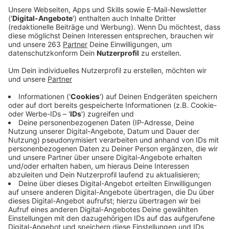
Anzeige
Konzerte könnten demnächst aussehen, als ob sie auf
dem Mond stattfinden. Die Firma "Production Club"
hat einen Anzug entworfen, der uns vor dem
Coronavirus schützen soll. Der sogenannte
"Micrashell"-Schutzanzug soll laut
Webside
einen
Helm mit eingebautem Filtersystem und eine Reihe
von LED-Beleuchtungen haben. Außerdem soll es
möglich sein, Druckbehälter in den Anzug zu bauen,
damit man während den Anzug trägt sogar etwas
trinken kann. Was auf den ersten Blick nach einer
coolen Idee aussieht, könnte aber spätestens an den
Kosten scheitern. Wer kauft sich schon neben dem
teuren Konzertticket noch einen Anzug, der
mindestens das gleiche kostet?