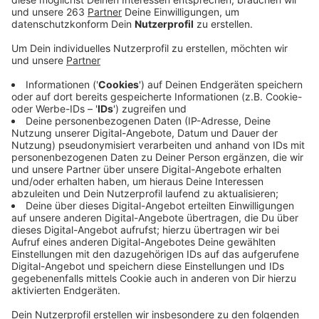
Anzeige
Da die Zahl der Corona-Infektionen nicht deutlich
sinkt, müssen sich die Menschen in Deutschland für
die kommenden drei Wochen auf weitere
Beschränkungen einstellen. Kanzlerin Angela Merkel
und die Regierungschefs der Länder haben sich am
Abend auf eine Verlängerung der Lockdown-Regeln bis
zum Monatsende geeinigt. Vereinbart wurden auch
noch strengere Kontaktbeschränkungen im privaten
Bereich. Neben Geschäften und Schulen bleiben auch
Sportvereine, Fitnessstudios, Theater, Kinos und die
Gastronomie geschlossen. Lars Martin vom DEHOGA
Westfalen sagt, dass vielen Gastronomen in Siegen-
Wittgenstein eine Perspektive fehlt, wann sie ihre
Betriebe wieder öffnen dürfen. „Es herrscht eine große
Frustration bei den Betrieben“, so Lars Martin.
Abgesehen vom „finanziellen Debakel“ sei die Situation