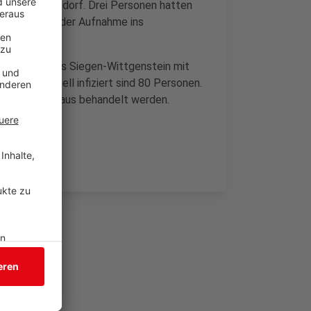
er aus Wilnsdorf. Drei Personen hatten
on wurde bei der Aufnahme ins
 Personen aus Siegen-Wittgenstein mit
torben. Aktuell infiziert sind 80 Personen.
chen Krankenhaus behandelt werden.