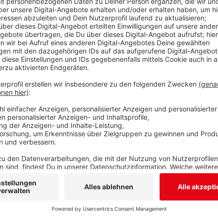
Mann und zwei Frauen aus Siegen sowie einen Teenag
Kontakte zu bereits infizierten Menschen. Eine Pers
Krankenhaus positiv getestet.
Seit Beginn der Pandemie haben sich insgesamt 510
Covid-19 infiziert. 422 sind wieder genesen, acht vers
Eine Person muss derzeit stationär in einem heimis
Anzeige