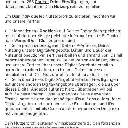
Anzeige
Die Corona-Pandemie trifft viele Branchen hart, die
Brauereien in der Region machen da keine Ausnahme.
Vor allem die kleinen Bierhersteller sind in einer
schwierigen Situation. Ilsenbräu in Littfeld und die Irle-
Brauerei in Kaan-Marienborn melden beim Fassbier
einen Rückgang von 100 Prozent. Das liegt vor allem
daran, dass die dort angeschlossene Gastronomie seit
Monaten geschlossen ist. Aber auch die größeren
Brauereien vermelden beim Fassbier einen massiven
Rückgang, bei Erzquell um 50, bei Krombacher sogar
um ca. 60 Prozent. Die Bosch-Brauerei in Bad Laasphe
hat ihre Fassbier-Produktion bereits frühzeitig
gestoppt und nur noch die Bestände abverkauft. Im
Gegensatz zu den anderen Brauereien musste hier
daher kein Bier weggeschüttet werden. Immerhin: von