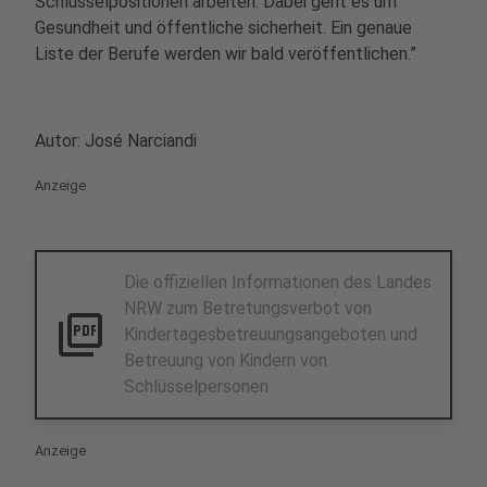
Schlüsselpositionen arbeiten. Dabei geht es um
Gesundheit und öffentliche sicherheit. Ein genaue
Liste der Berufe werden wir bald veröffentlichen.”
Autor: José Narciandi
Anzeige
Die offiziellen Informationen des Landes
NRW zum Betretungsverbot von
picture_as_pdf
Kindertagesbetreuungsangeboten und
Betreuung von Kindern von
Schlüsselpersonen
Anzeige