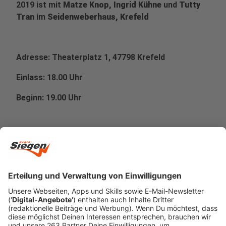
2019 ist mit
Matze Knop, Ingrid Kühne
und
Tutty
Tran
im
Seidenweberhaus, Krefeld
Adresse:
Theaterplatz 1, 47798 Krefeld
Einlass: 18.00 Uhr
Beginn: 19.00 Uhr
Tickets gibt's hier
Veröffentlicht:
Dienstag, 14.05.2019 13:42
Anzeige
Als Gastgeber begrüßt Jürgen Bangert am
13.