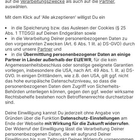
dass man aus dem Lachen einfach nicht mehr
rauskommt
Tutty Tran
ist der erste vietnamesische Stand-Up-
Comedian in Deutschland. In seinem ersten
Soloprogramm
„Augen zu und durch“
verschont der
Comedian mit der Berliner Schnauze niemanden: Jeder
ist mal dran – egal, ob es um seine ehemalige
schwarze Arbeitskollegin geht oder es aufgrund der
Aussprache seines Vaters immer wieder zu
Missverständnissen im Alltag kommt. Und natürlich
karikiert er auf der Bühne auch gerne Klischees rund
um das Thema Asien und Vietnam.
Anzeige