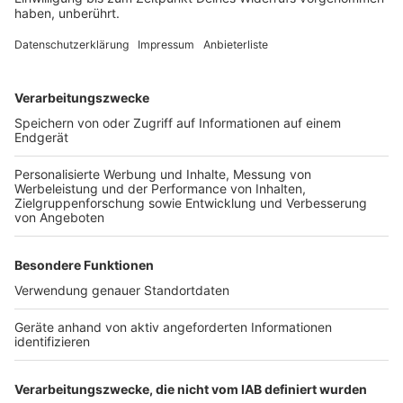
Matze Knop
Anzeige
Ingrid "De Frau" Kühne
Anzeige
Tutty Tran
Anzeige
Jürgen Bangert