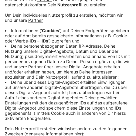
Oktober 2019
im Seidenweberhaus in Krefeld
Matze
Knop, Ingrid Kühne
und
Tutty Tran
.
Seit über 25 Jahren steht Jürgen Bangert als
Comedian auf der Bühne, seit 20 Jahren ist er als
Moderator und Spaßmacher im Radio zu hören, und
seit 16 Jahren lebt er genau da sein Alter Ego „Elvis
Eifel“ aus. Elvis Eifel gehört mittlerweile genauso zur
Show wie die vielen „Promis“ und Geschichten über
seine Freude, Nachbarn und Familie. In seinem
Jubiläums-Programm „Ist doch nur Spaß!“ ist
jedenfalls keiner vor ihm sicher.
Zum Volkssport der Deutschen gehören Sorgen
machen, Stöhnen und Klagen. Ein kleiner Flecken Erde
wehrt sich erfolgreich gegen diese ewige
Schwarzmalerei: In seinem neuen Comedy-
Entertainment-Programm
„Willkommen in