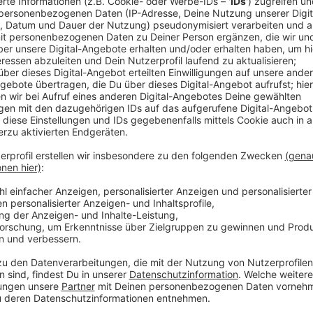
Wir benötigen Ihre Z
den YouTube Video
laden!
Wir verwenden einen S
Drittanbieters, um V
einzubetten. Dieser Servi
Ihren Aktivitäten sammeln.
die Details durch und s
Nutzung des Service zu, 
anzusehen
Mehr Informati
Coldplay - Higher Power (Official Audio // Extraterres
Akzeptieren
Anzeige
powered by
Usercentrics Co
Platform