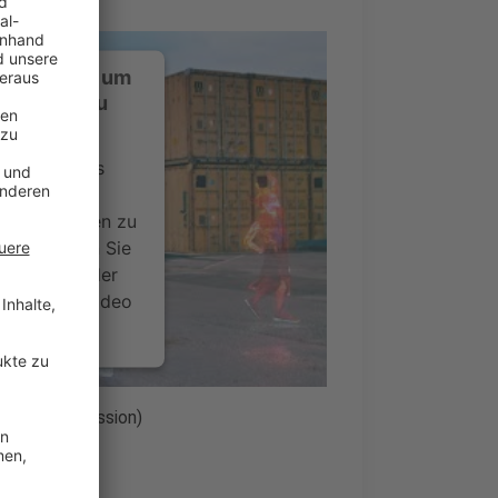
ustimmung, um
-Service zu
ervice eines
ideoinhalte
ce kann Daten zu
 Bitte lesen Sie
timmen Sie der
um dieses Video
.
onen
trial Transmission)
nsent Management