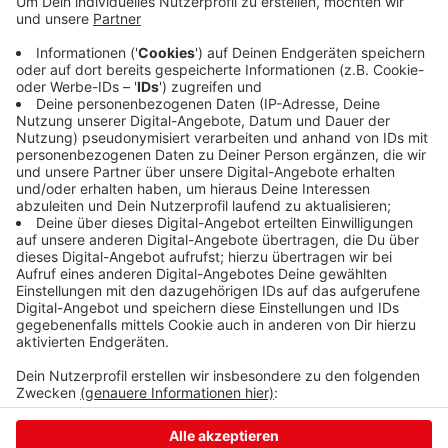
war, musste das Bummeln für kurze Zeit unterbrechen.
Grund war eine Evakuierung, die einmal im Jahr geübt
werden muss. Innerhalb von zehn Minuten war das
Center geräumt. Kurze Zeit später konnten die
Mitarbeiter und dann auch die Besucher wieder rein.
Center-Manager Wladimir Senkewitsch war mit dem
Ablauf zufrieden und zog gegenüber Radio Siegen ein
positives Fazit.
Anzeige
Anzeige
Anzeige