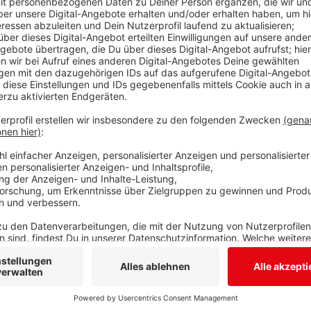
Anzeige
Dieser Wettbewerb wurde vor einigen Wochen wegen 
entsprechenden Dorfgemeinschaften nach dem Wille
Ob es dazu kommt, dazu muss in rund zwei Wochen de
Geldprämie wolle die CDU die beachtlichen Leistung
Antrag, der am Montag (14. März 2022) erstmals im 
soll.
Anzeige