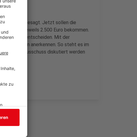
Corona abgesagt. Jetzt sollen die
n der CDU jeweils 2.500 Euro bekommen.
r Kreistag entscheiden. Mit der
en der Aktiven anerkennen. So steht es im
Kreis-Kulturausschuss diskutiert werden