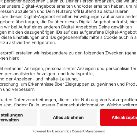
Aufgrund von Bauarbeiten werden in den Nächten vom
03./04.12. und 04./05.12.2022 zwischen Haiger und 
Schienenersatzverkehr mit Bussen (SEV) ersetzt. Da
mit. In den Bussen ist keine Fahrradmitnahme möglich
Schienenersatzverkehrs befinden sich nicht an allen 
Das müssen Reisende einplanen. Der
geänderte Fahr
Navigator, www.bahn.de, DB-Reisezentren etc.) so
RMV-Servicetelefon etc.) abgerufen werden.
Anzeige