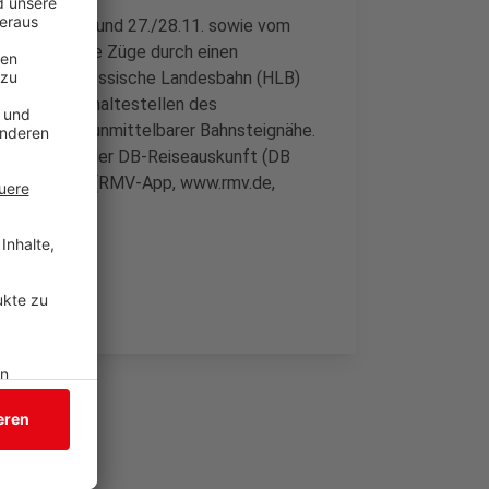
 26./27.11. und 27./28.11. sowie vom
Siegen Hbf die Züge durch einen
s teilt die Hessische Landesbahn (HLB)
. Die Ersatzhaltestellen des
Stationen in unmittelbarer Bahnsteignähe.
plan
kann in der DB-Reiseauskunft (DB
wie beim RMV (RMV-App, www.rmv.de,