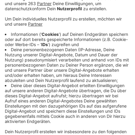
Anzeige
In Holzhausen wurde gestern Nachmittag (14.8.2025)
Richtfest für das neue Feuerwehrgerätehaus gefeiert.
Zimmermeister Peter Menges sprach den
traditionellen Richtspruch und markierte damit den
Start der nächsten Bauphase. Das Gebäude entsteht
direkt neben dem Kindergarten und soll Ende 2025
fertig sein. Die Feuerwehr Holzhausen bekommt damit
moderne Räume, eine große Fahrzeughalle und Platz
für die Jugendfeuerwehr. Auch eine Kinderfeuerwehr
soll künftig gegründet werden. Bürgermeister
Christoph Ewers lobte das Projekt als wichtigen
Schritt für Sicherheit und Gemeinschaft in Burbach.
Das Gebäude wird nachhaltig gebaut – mit Holz,
Gründach und Wärmepumpe. Insgesamt investiert die
Gemeinde rund 2,7 Millionen Euro, gefördert mit